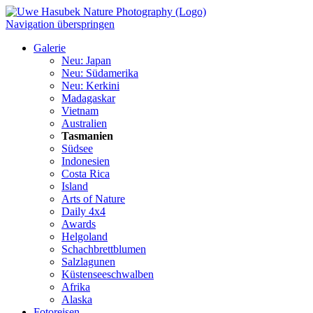
Navigation überspringen
Galerie
Neu: Japan
Neu: Südamerika
Neu: Kerkini
Madagaskar
Vietnam
Australien
Tasmanien
Südsee
Indonesien
Costa Rica
Island
Arts of Nature
Daily 4x4
Awards
Helgoland
Schachbrettblumen
Salzlagunen
Küstenseeschwalben
Afrika
Alaska
Fotoreisen