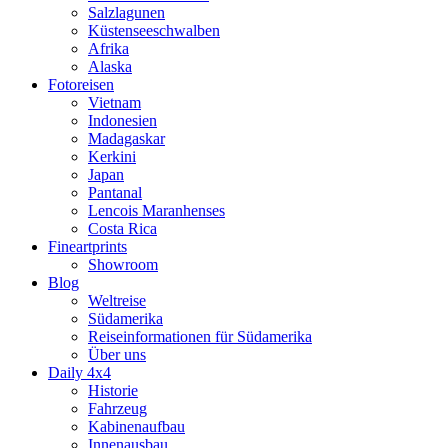
Salzlagunen
Küstenseeschwalben
Afrika
Alaska
Fotoreisen
Vietnam
Indonesien
Madagaskar
Kerkini
Japan
Pantanal
Lencois Maranhenses
Costa Rica
Fineartprints
Showroom
Blog
Weltreise
Südamerika
Reiseinformationen für Südamerika
Über uns
Daily 4x4
Historie
Fahrzeug
Kabinenaufbau
Innenausbau