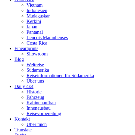
Vietnam
Indonesien
Madagaskar
Kerkini
Japan
Pantanal
Lencois Maranhenses
Costa Rica
Fineartprints
Showroom
Blog
Weltreise
Südamerika
Reiseinformationen für Südamerika
Über uns
Daily 4x4
Historie
Fahrzeug
Kabinenaufbau
Innenausbau
Reisevorbereitung
Kontakt
Über mich
Translate