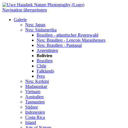
Navigation überspringen
Galerie
Neu: Japan
Neu: Südamerika
Brasilien - atlantischer Regenwald
Neu: Brasilien - Lencois Maranhenses
Neu: Brasilien - Pantanal
Argentinien
Bolivien
Brasilien
Chile
Falklands
Peru
Neu: Kerkini
Madagaskar
Vietnam
Australien
Tasmanien
Südsee
Indonesien
Costa Rica
Island
Arts of Nature