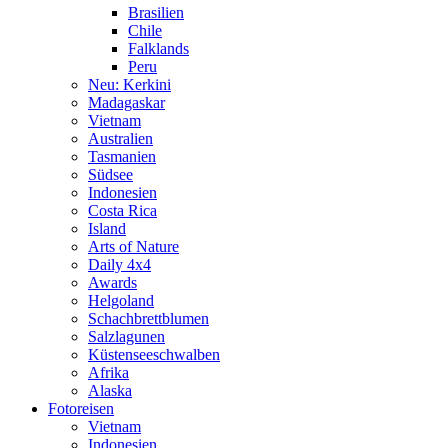
Brasilien
Chile
Falklands
Peru
Neu: Kerkini
Madagaskar
Vietnam
Australien
Tasmanien
Südsee
Indonesien
Costa Rica
Island
Arts of Nature
Daily 4x4
Awards
Helgoland
Schachbrettblumen
Salzlagunen
Küstenseeschwalben
Afrika
Alaska
Fotoreisen
Vietnam
Indonesien