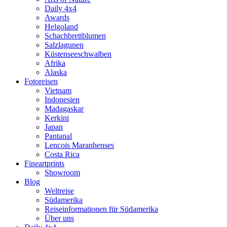
Daily 4x4
Awards
Helgoland
Schachbrettblumen
Salzlagunen
Küstenseeschwalben
Afrika
Alaska
Fotoreisen
Vietnam
Indonesien
Madagaskar
Kerkini
Japan
Pantanal
Lencois Maranhenses
Costa Rica
Fineartprints
Showroom
Blog
Weltreise
Südamerika
Reiseinformationen für Südamerika
Über uns