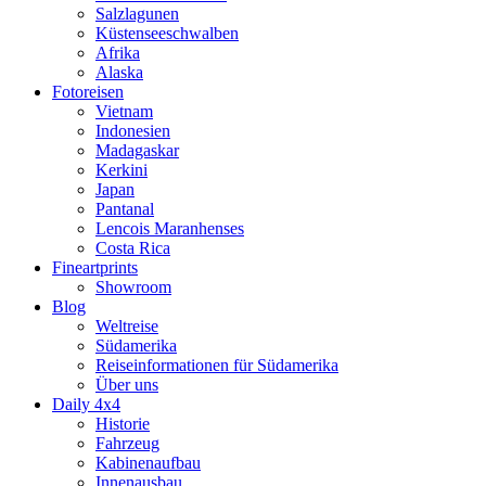
Salzlagunen
Küstenseeschwalben
Afrika
Alaska
Fotoreisen
Vietnam
Indonesien
Madagaskar
Kerkini
Japan
Pantanal
Lencois Maranhenses
Costa Rica
Fineartprints
Showroom
Blog
Weltreise
Südamerika
Reiseinformationen für Südamerika
Über uns
Daily 4x4
Historie
Fahrzeug
Kabinenaufbau
Innenausbau