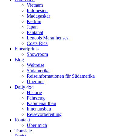
Vietnam
Indonesien
Madagaskar
Kerkini
Japan
Pantanal
Lencois Maranhenses
Costa Rica
Fineartprints
Showroom
Blog
Weltreise
Südamerika
Reiseinformationen für Südamerika
Über uns
Daily 4x4
Historie
Fahrzeug
Kabinenaufbau
Innenausbau
Reisevorbereitung
Kontakt
Über mich
Translate