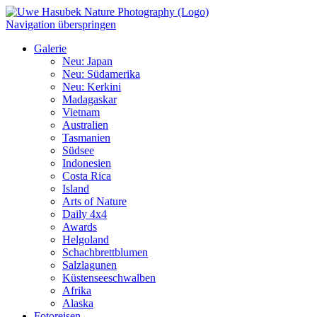
Navigation überspringen
Galerie
Neu: Japan
Neu: Südamerika
Neu: Kerkini
Madagaskar
Vietnam
Australien
Tasmanien
Südsee
Indonesien
Costa Rica
Island
Arts of Nature
Daily 4x4
Awards
Helgoland
Schachbrettblumen
Salzlagunen
Küstenseeschwalben
Afrika
Alaska
Fotoreisen