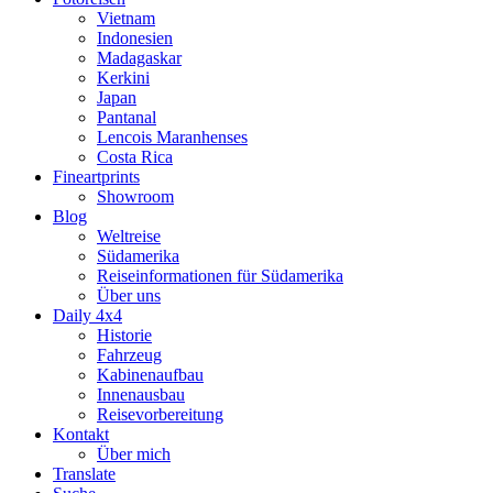
Vietnam
Indonesien
Madagaskar
Kerkini
Japan
Pantanal
Lencois Maranhenses
Costa Rica
Fineartprints
Showroom
Blog
Weltreise
Südamerika
Reiseinformationen für Südamerika
Über uns
Daily 4x4
Historie
Fahrzeug
Kabinenaufbau
Innenausbau
Reisevorbereitung
Kontakt
Über mich
Translate