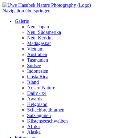
Navigation überspringen
Galerie
Neu: Japan
Neu: Südamerika
Neu: Kerkini
Madagaskar
Vietnam
Australien
Tasmanien
Südsee
Indonesien
Costa Rica
Island
Arts of Nature
Daily 4x4
Awards
Helgoland
Schachbrettblumen
Salzlagunen
Küstenseeschwalben
Afrika
Alaska
Fotoreisen