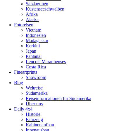
Salzlagunen
Küstenseeschwalben
Afrika
Alaska
Fotoreisen
Vietnam
Indonesien
Madagaskar
Kerkini
Japan
Pantanal
Lencois Maranhenses
Costa Rica
Fineartprints
Showroom
Blog
Weltreise
Südamerika
Reiseinformationen für Südamerika
Über uns
Daily 4x4
Historie
Fahrzeug
Kabinenaufbau
Innenausbau