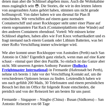
denen man aber die Schlüssel abgeben muss. Auch die Wohnkabine
muss zugänglich sein 😳. Die Stories, die wir in den letzten Jahren
von ausgeraubten Autos gehört haben, stimmen uns nicht gerade
hoffnungvoll. Von daher haben wir uns diesmal für Plan B
entschieden. Wir verschiffen auf einem ganz normalen
Containerschiff und unser Rockhopper steht unter einer Plane auf
einem sogenannten Flat Rack (Containerplattform ohne Wände) auf
den anderen Containern obendrauf. Vorteil: Wir müssen keine
Schlüssel abgeben, haben alles wie Fort Knox verbarrikadiert und es
fragt niemand nach einem Gastank oder Lithium Batterien, was bei
einer RoRo Verschiffung immer schwieriger wird.
Wie aber kommt unser Rockhopper von Australien (Perth) nach San
Antonio in Chile? Eigentlich ganz einfach, wenn man auf eine Karte
schaut – einmal quer über den Pazifik. So einfach ist das Ganze aber
nicht. Mit unserem Agenten Anthony Paratore (
Bullocks
Freightmaster International
) in Fremantle (Hafenstadt bei Perth),
nehme ich bereits 1 Jahr vor der Verschiffung Kontakt auf, um die
verschiedenen Optionen heraus zu finden. Letztendlich haben wir
uns nach gefühlt 200 Mails, 30 Telefonaten und einem persönlichen
Besuch bei ihm im Office für folgende Route entschieden, die
preislich und von der Reisezeit her am besten für uns passt:
Fremantle – Singapore – Ningbo (China) - Busan (Südkorea) – San
Antonio: Reisezeit von 68 Tage