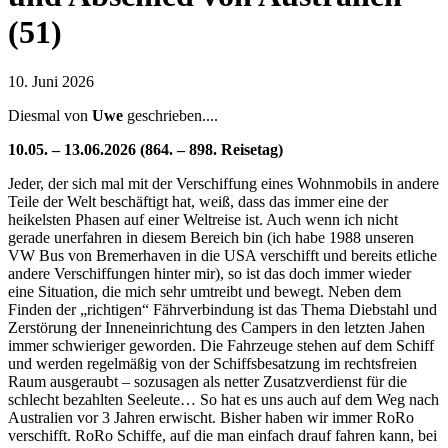
(51)
10. Juni 2026
Diesmal von
Uwe
geschrieben....
10.05. – 13.06.2026 (864. – 898. Reisetag)
Jeder, der sich mal mit der Verschiffung eines Wohnmobils in andere
Teile der Welt beschäftigt hat, weiß, dass das immer eine der
heikelsten Phasen auf einer Weltreise ist. Auch wenn ich nicht
gerade unerfahren in diesem Bereich bin (ich habe 1988 unseren
VW Bus von Bremerhaven in die USA verschifft und bereits etliche
andere Verschiffungen hinter mir), so ist das doch immer wieder
eine Situation, die mich sehr umtreibt und bewegt. Neben dem
Finden der „richtigen“ Fährverbindung ist das Thema Diebstahl und
Zerstörung der Inneneinrichtung des Campers in den letzten Jahen
immer schwieriger geworden. Die Fahrzeuge stehen auf dem Schiff
und werden regelmäßig von der Schiffsbesatzung im rechtsfreien
Raum ausgeraubt – sozusagen als netter Zusatzverdienst für die
schlecht bezahlten Seeleute… So hat es uns auch auf dem Weg nach
Australien vor 3 Jahren erwischt. Bisher haben wir immer RoRo
verschifft. RoRo Schiffe, auf die man einfach drauf fahren kann, bei