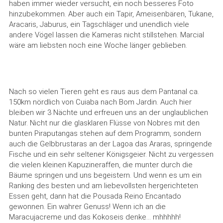
haben immer wieder versucht, ein noch besseres Foto
hinzubekommen. Aber auch ein Tapir, Ameisenbären, Tukane,
Aracaris, Jaburus, ein Tagschläger und unendlich viele
andere Vögel lassen die Kameras nicht stillstehen. Marcial
wäre am liebsten noch eine Woche länger geblieben.
Nach so vielen Tieren geht es raus aus dem Pantanal ca.
150km nördlich von Cuiaba nach Bom Jardin. Auch hier
bleiben wir 3 Nächte und erfreuen uns an der unglaublichen
Natur. Nicht nur die glasklaren Flüsse von Nobres mit den
bunten Piraputangas stehen auf dem Programm, sondern
auch die Gelbbrustaras an der Lagoa das Araras, springende
Fische und ein sehr seltener Königsgeier. Nicht zu vergessen
die vielen kleinen Kapuzineraffen, die munter durch die
Bäume springen und uns begeistern. Und wenn es um ein
Ranking des besten und am liebevollsten hergerichteten
Essen geht, dann hat die Pousada Reino Encantado
gewonnen. Ein wahrer Genuss! Wenn ich an die
Maracujacreme und das Kokoseis denke... mhhhhh!