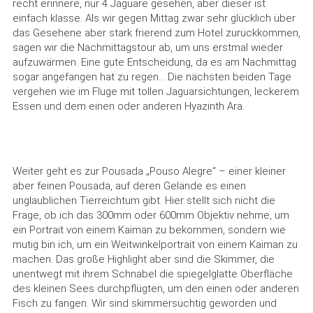
recht erinnere, nur 4 Jaguare gesehen, aber dieser ist
einfach klasse. Als wir gegen Mittag zwar sehr glücklich über
das Gesehene aber stark frierend zum Hotel zurückkommen,
sagen wir die Nachmittagstour ab, um uns erstmal wieder
aufzuwärmen. Eine gute Entscheidung, da es am Nachmittag
sogar angefangen hat zu regen... Die nächsten beiden Tage
vergehen wie im Fluge mit tollen Jaguarsichtungen, leckerem
Essen und dem einen oder anderen Hyazinth Ara.
Weiter geht es zur Pousada „Pouso Alegre“ – einer kleiner
aber feinen Pousada, auf deren Gelände es einen
unglaublichen Tierreichtum gibt. Hier stellt sich nicht die
Frage, ob ich das 300mm oder 600mm Objektiv nehme, um
ein Portrait von einem Kaiman zu bekommen, sondern wie
mutig bin ich, um ein Weitwinkelportrait von einem Kaiman zu
machen. Das große Highlight aber sind die Skimmer, die
unentwegt mit ihrem Schnabel die spiegelglatte Oberfläche
des kleinen Sees durchpflügten, um den einen oder anderen
Fisch zu fangen. Wir sind skimmersüchtig geworden und