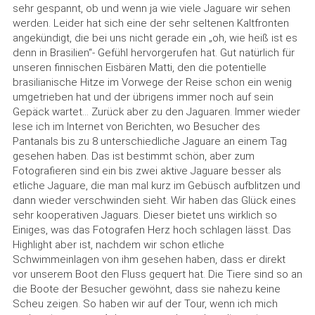
sehr gespannt, ob und wenn ja wie viele Jaguare wir sehen
werden. Leider hat sich eine der sehr seltenen Kaltfronten
angekündigt, die bei uns nicht gerade ein „oh, wie heiß ist es
denn in Brasilien“- Gefühl hervorgerufen hat. Gut natürlich für
unseren finnischen Eisbären Matti, den die potentielle
brasilianische Hitze im Vorwege der Reise schon ein wenig
umgetrieben hat und der übrigens immer noch auf sein
Gepäck wartet... Zurück aber zu den Jaguaren. Immer wieder
lese ich im Internet von Berichten, wo Besucher des
Pantanals bis zu 8 unterschiedliche Jaguare an einem Tag
gesehen haben. Das ist bestimmt schön, aber zum
Fotografieren sind ein bis zwei aktive Jaguare besser als
etliche Jaguare, die man mal kurz im Gebüsch aufblitzen und
dann wieder verschwinden sieht. Wir haben das Glück eines
sehr kooperativen Jaguars. Dieser bietet uns wirklich so
Einiges, was das Fotografen Herz hoch schlagen lässt. Das
Highlight aber ist, nachdem wir schon etliche
Schwimmeinlagen von ihm gesehen haben, dass er direkt
vor unserem Boot den Fluss gequert hat. Die Tiere sind so an
die Boote der Besucher gewöhnt, dass sie nahezu keine
Scheu zeigen. So haben wir auf der Tour, wenn ich mich