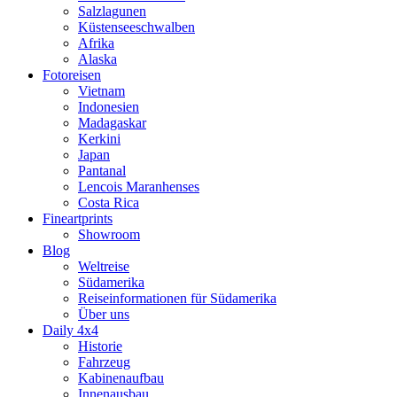
Salzlagunen
Küstenseeschwalben
Afrika
Alaska
Fotoreisen
Vietnam
Indonesien
Madagaskar
Kerkini
Japan
Pantanal
Lencois Maranhenses
Costa Rica
Fineartprints
Showroom
Blog
Weltreise
Südamerika
Reiseinformationen für Südamerika
Über uns
Daily 4x4
Historie
Fahrzeug
Kabinenaufbau
Innenausbau