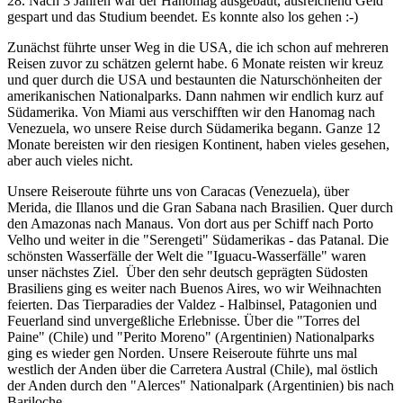
28. Nach 3 Jahren war der Hanomag ausgebaut, ausreichend Geld
gespart und das Studium beendet. Es konnte also los gehen :-)
Zunächst führte unser Weg in die USA, die ich schon auf mehreren
Reisen zuvor zu schätzen gelernt habe. 6 Monate reisten wir kreuz
und quer durch die USA und bestaunten die Naturschönheiten der
amerikanischen Nationalparks. Dann nahmen wir endlich kurz auf
Südamerika. Von Miami aus verschifften wir den Hanomag nach
Venezuela, wo unsere Reise durch Südamerika begann. Ganze 12
Monate bereisten wir den riesigen Kontinent, haben vieles gesehen,
aber auch vieles nicht.
Unsere Reiseroute führte uns von Caracas (Venezuela), über
Merida, die Illanos und die Gran Sabana nach Brasilien. Quer durch
den Amazonas nach Manaus. Von dort aus per Schiff nach Porto
Velho und weiter in die "Serengeti" Südamerikas - das Patanal. Die
schönsten Wasserfälle der Welt die "Iguacu-Wasserfälle" waren
unser nächstes Ziel. Über den sehr deutsch geprägten Südosten
Brasiliens ging es weiter nach Buenos Aires, wo wir Weihnachten
feierten. Das Tierparadies der Valdez - Halbinsel, Patagonien und
Feuerland sind unvergeßliche Erlebnisse. Über die "Torres del
Paine" (Chile) und "Perito Moreno" (Argentinien) Nationalparks
ging es wieder gen Norden. Unsere Reiseroute führte uns mal
westlich der Anden über die Carretera Austral (Chile), mal östlich
der Anden durch den "Alerces" Nationalpark (Argentinien) bis nach
Bariloche.