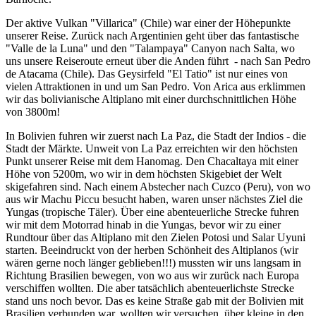
Der aktive Vulkan "Villarica" (Chile) war einer der Höhepunkte
unserer Reise. Zurück nach Argentinien geht über das fantastische
"Valle de la Luna" und den "Talampaya" Canyon nach Salta, wo
uns unsere Reiseroute erneut über die Anden führt - nach San Pedro
de Atacama (Chile). Das Geysirfeld "El Tatio" ist nur eines von
vielen Attraktionen in und um San Pedro. Von Arica aus erklimmen
wir das bolivianische Altiplano mit einer durchschnittlichen Höhe
von 3800m!
In Bolivien fuhren wir zuerst nach La Paz, die Stadt der Indios - die
Stadt der Märkte. Unweit von La Paz erreichten wir den höchsten
Punkt unserer Reise mit dem Hanomag. Den Chacaltaya mit einer
Höhe von 5200m, wo wir in dem höchsten Skigebiet der Welt
skigefahren sind. Nach einem Abstecher nach Cuzco (Peru), von wo
aus wir Machu Piccu besucht haben, waren unser nächstes Ziel die
Yungas (tropische Täler). Über eine abenteuerliche Strecke fuhren
wir mit dem Motorrad hinab in die Yungas, bevor wir zu einer
Rundtour über das Altiplano mit den Zielen Potosi und Salar Uyuni
starten. Beeindruckt von der herben Schönheit des Altiplanos (wir
wären gerne noch länger geblieben!!!) mussten wir uns langsam in
Richtung Brasilien bewegen, von wo aus wir zurück nach Europa
verschiffen wollten. Die aber tatsächlich abenteuerlichste Strecke
stand uns noch bevor. Das es keine Straße gab mit der Bolivien mit
Brasilien verbunden war, wollten wir versuchen, über kleine in den