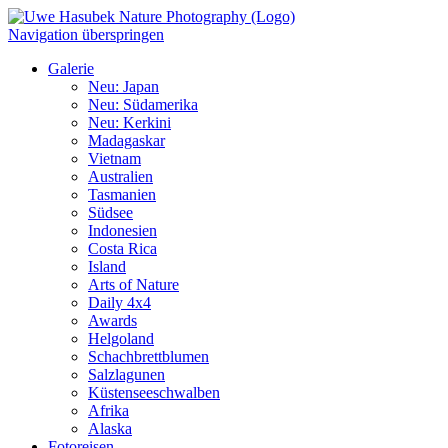
Navigation überspringen
Galerie
Neu: Japan
Neu: Südamerika
Neu: Kerkini
Madagaskar
Vietnam
Australien
Tasmanien
Südsee
Indonesien
Costa Rica
Island
Arts of Nature
Daily 4x4
Awards
Helgoland
Schachbrettblumen
Salzlagunen
Küstenseeschwalben
Afrika
Alaska
Fotoreisen