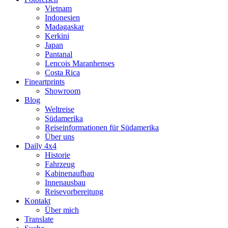
Vietnam
Indonesien
Madagaskar
Kerkini
Japan
Pantanal
Lencois Maranhenses
Costa Rica
Fineartprints
Showroom
Blog
Weltreise
Südamerika
Reiseinformationen für Südamerika
Über uns
Daily 4x4
Historie
Fahrzeug
Kabinenaufbau
Innenausbau
Reisevorbereitung
Kontakt
Über mich
Translate