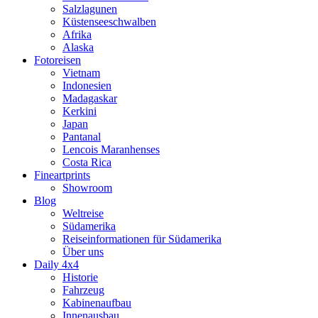
Salzlagunen
Küstenseeschwalben
Afrika
Alaska
Fotoreisen
Vietnam
Indonesien
Madagaskar
Kerkini
Japan
Pantanal
Lencois Maranhenses
Costa Rica
Fineartprints
Showroom
Blog
Weltreise
Südamerika
Reiseinformationen für Südamerika
Über uns
Daily 4x4
Historie
Fahrzeug
Kabinenaufbau
Innenausbau