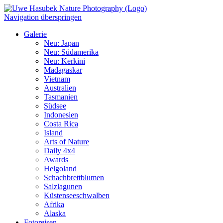
Navigation überspringen
Galerie
Neu: Japan
Neu: Südamerika
Neu: Kerkini
Madagaskar
Vietnam
Australien
Tasmanien
Südsee
Indonesien
Costa Rica
Island
Arts of Nature
Daily 4x4
Awards
Helgoland
Schachbrettblumen
Salzlagunen
Küstenseeschwalben
Afrika
Alaska
Fotoreisen