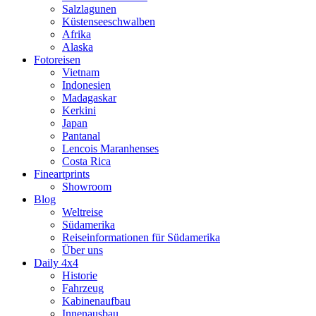
Salzlagunen
Küstenseeschwalben
Afrika
Alaska
Fotoreisen
Vietnam
Indonesien
Madagaskar
Kerkini
Japan
Pantanal
Lencois Maranhenses
Costa Rica
Fineartprints
Showroom
Blog
Weltreise
Südamerika
Reiseinformationen für Südamerika
Über uns
Daily 4x4
Historie
Fahrzeug
Kabinenaufbau
Innenausbau