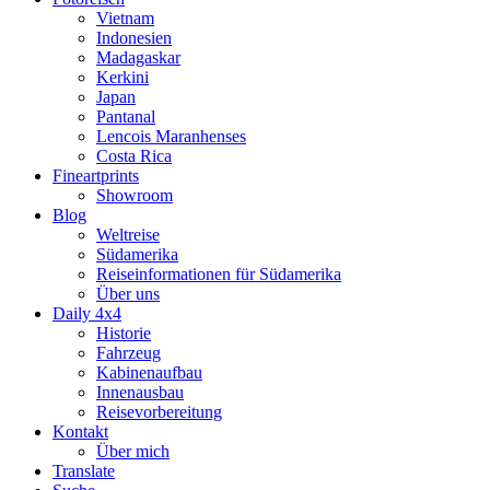
Vietnam
Indonesien
Madagaskar
Kerkini
Japan
Pantanal
Lencois Maranhenses
Costa Rica
Fineartprints
Showroom
Blog
Weltreise
Südamerika
Reiseinformationen für Südamerika
Über uns
Daily 4x4
Historie
Fahrzeug
Kabinenaufbau
Innenausbau
Reisevorbereitung
Kontakt
Über mich
Translate