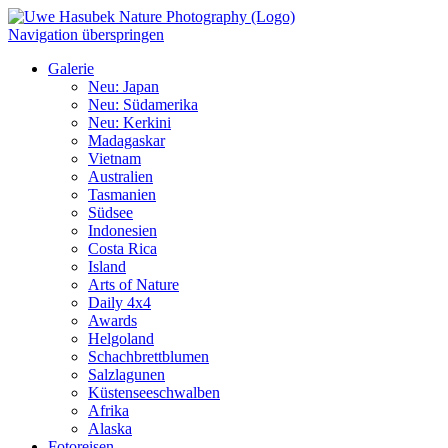
Navigation überspringen
Galerie
Neu: Japan
Neu: Südamerika
Neu: Kerkini
Madagaskar
Vietnam
Australien
Tasmanien
Südsee
Indonesien
Costa Rica
Island
Arts of Nature
Daily 4x4
Awards
Helgoland
Schachbrettblumen
Salzlagunen
Küstenseeschwalben
Afrika
Alaska
Fotoreisen