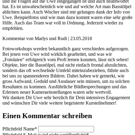
und die Fragen auf die Uwe eingegangen ist und auch beantwortet
hat. Es ist unwahrscheinlich wie und auf welche Art man Basstölpel
ablichten kann. Auch Wischer sind mir gelungen dank der Info von
Uwe. Beispielfotos und wie man dazu kommt waren eine sehr große
Hilfe. Auch das Team war voll in Ordnung. Jederzeit wieder zu
empfehlen.
Kommentar von Marlys und Rudi |
23.05.2018
Fotoworkshops werden bekanntlich ganz verschieden aufgezogen.
Bei jenen von Uwe wird wirklich gearbeitet, und was wir
„Fotolaien“ erfolgreich vom Profi lernen konnten, lässt sich sehen!
Objekte, hier die Basstölpel, mal nicht einfach frontal abzulichten,
sondern das oft wechselnde Umfeld miteinzubeziehen, führte auch
bei uns zu spannenderen Bildern. Dabei haben wir gemerkt, wie
gross Aufwand, Geduld und Ausdauer sein müssen, um zu solchen
Resultaten zu kommen. Ausführliche Bildbesprechungen und das
Erlernen neuer Kameraeinstellungen waren sehr wertvoll.
Wir danken Dir Uwe sehr herzlich für Dein intensives Engagement
und wünschen Dir viele weitere begeisterte Kursteilnehmer!
Einen Kommentar schreiben
Pflichtfeld
Name
*
Pflichtfeld
E-Mail (wird nicht veröffentlicht)
*