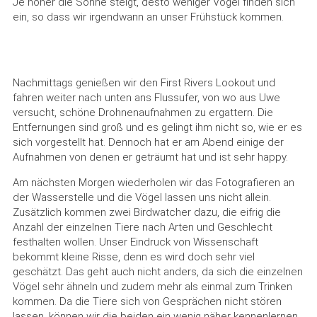
Je höher die Sonne steigt, desto weniger Vögel finden sich
ein, so dass wir irgendwann an unser Frühstück kommen.
Nachmittags genießen wir den First Rivers Lookout und
fahren weiter nach unten ans Flussufer, von wo aus Uwe
versucht, schöne Drohnenaufnahmen zu ergattern. Die
Entfernungen sind groß und es gelingt ihm nicht so, wie er es
sich vorgestellt hat. Dennoch hat er am Abend einige der
Aufnahmen von denen er geträumt hat und ist sehr happy.
Am nächsten Morgen wiederholen wir das Fotografieren an
der Wasserstelle und die Vögel lassen uns nicht allein.
Zusätzlich kommen zwei Birdwatcher dazu, die eifrig die
Anzahl der einzelnen Tiere nach Arten und Geschlecht
festhalten wollen. Unser Eindruck von Wissenschaft
bekommt kleine Risse, denn es wird doch sehr viel
geschätzt. Das geht auch nicht anders, da sich die einzelnen
Vögel sehr ähneln und zudem mehr als einmal zum Trinken
kommen. Da die Tiere sich von Gesprächen nicht stören
lassen, können wir die beiden ein wenig näher kennenlernen