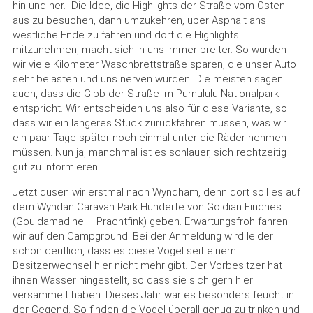
hin und her. Die Idee, die Highlights der Straße vom Osten
aus zu besuchen, dann umzukehren, über Asphalt ans
westliche Ende zu fahren und dort die Highlights
mitzunehmen, macht sich in uns immer breiter. So würden
wir viele Kilometer Waschbrettstraße sparen, die unser Auto
sehr belasten und uns nerven würden. Die meisten sagen
auch, dass die Gibb der Straße im Purnululu Nationalpark
entspricht. Wir entscheiden uns also für diese Variante, so
dass wir ein längeres Stück zurückfahren müssen, was wir
ein paar Tage später noch einmal unter die Räder nehmen
müssen. Nun ja, manchmal ist es schlauer, sich rechtzeitig
gut zu informieren.
Jetzt düsen wir erstmal nach Wyndham, denn dort soll es auf
dem Wyndan Caravan Park Hunderte von Goldian Finches
(Gouldamadine – Prachtfink) geben. Erwartungsfroh fahren
wir auf den Campground. Bei der Anmeldung wird leider
schon deutlich, dass es diese Vögel seit einem
Besitzerwechsel hier nicht mehr gibt. Der Vorbesitzer hat
ihnen Wasser hingestellt, so dass sie sich gern hier
versammelt haben. Dieses Jahr war es besonders feucht in
der Gegend. So finden die Vögel überall genug zu trinken und