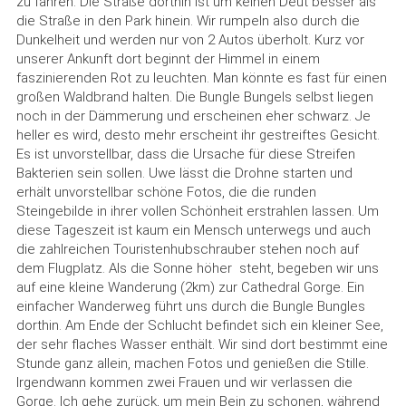
zu fahren. Die Straße dorthin ist um keinen Deut besser als
die Straße in den Park hinein. Wir rumpeln also durch die
Dunkelheit und werden nur von 2 Autos überholt. Kurz vor
unserer Ankunft dort beginnt der Himmel in einem
faszinierenden Rot zu leuchten. Man könnte es fast für einen
großen Waldbrand halten. Die Bungle Bungels selbst liegen
noch in der Dämmerung und erscheinen eher schwarz. Je
heller es wird, desto mehr erscheint ihr gestreiftes Gesicht.
Es ist unvorstellbar, dass die Ursache für diese Streifen
Bakterien sein sollen. Uwe lässt die Drohne starten und
erhält unvorstellbar schöne Fotos, die die runden
Steingebilde in ihrer vollen Schönheit erstrahlen lassen. Um
diese Tageszeit ist kaum ein Mensch unterwegs und auch
die zahlreichen Touristenhubschrauber stehen noch auf
dem Flugplatz. Als die Sonne höher steht, begeben wir uns
auf eine kleine Wanderung (2km) zur Cathedral Gorge. Ein
einfacher Wanderweg führt uns durch die Bungle Bungles
dorthin. Am Ende der Schlucht befindet sich ein kleiner See,
der sehr flaches Wasser enthält. Wir sind dort bestimmt eine
Stunde ganz allein, machen Fotos und genießen die Stille.
Irgendwann kommen zwei Frauen und wir verlassen die
Gorge. Ich gehe zurück, um mein Bein zu schonen, während